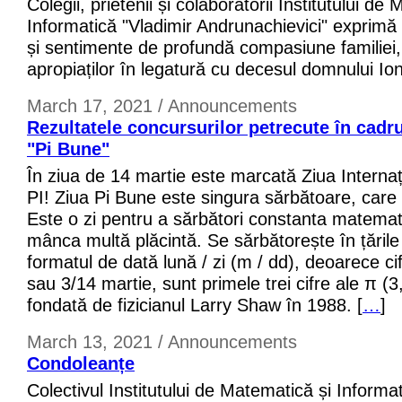
Colegii, prietenii și colaboratorii Institutului de
Informatică "Vladimir Andrunachievici" exprimă
și sentimente de profundă compasiune familiei, 
apropiaților în legatură cu decesul domnului I
March 17, 2021 / Announcements
Rezultatele concursurilor petrecute în cadr
"Pi Bune"
În ziua de 14 martie este marcată Ziua Interna
PI! Ziua Pi Bune este singura sărbătoare, car
Este o zi pentru a sărbători constanta matemat
mânca multă plăcintă. Se sărbătorește în țăril
formatul de dată lună / zi (m / dd), deoarece cif
sau 3/14 martie, sunt primele trei cifre ale π (3
fondată de fizicianul Larry Shaw în 1988. [
…
]
March 13, 2021 / Announcements
Condoleanțe
Colectivul Institutului de Matematică și Informa