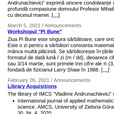
Andrunachievici" exprimă sincere condoleanțe 
profundă compasiune domnului Profesor Mihail
cu decesul mamei. [
…
]
March 5, 2021 / Announcements
Workshopul "Pi Bune"
Ziua Pi Bune este singura sărbătoare, care on
Este o zi pentru a sărbători constanta matemat
mânca multă plăcintă. Se sărbătorește în țăril
formatul de dată lună / zi (m / dd), deoarece cif
sau 3/14 martie, sunt primele trei cifre ale π (3
fondată de fizicianul Larry Shaw în 1988. [
…
]
February 26, 2021 / Announcements
Library Acquisitions
The library of IMCS "Vladimir Andrunachievici"
International journal of applied mathemat
science. AMCS, University of Zielona Góra
30, Nr. 4, 2020.