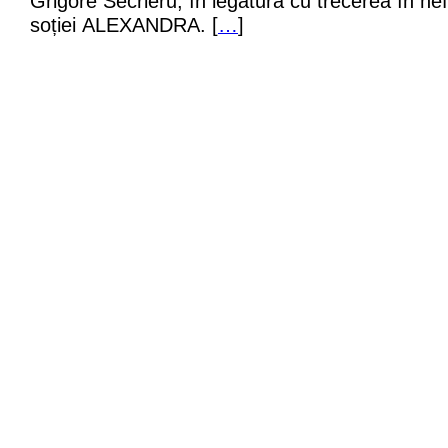
Grigore Secrieru, în legătură cu trecerea în nef
soției ALEXANDRA. [
…
]