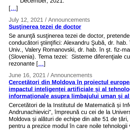
December, 2021.
[
…
]
July 12, 2021 / Announcements
Susţinerea tezei de doctor
Se anunţă susţinerea tezei de doctor, pretenden
conducători ştiinţifici: Alexandru Şubă, dr. hab. î
Univ., Valery Romanovski, dr. hab. în şt. fiz-mat
(Slovenia). Tema tezei: Sisteme diferenţiale cub
rezonante [
…
]
June 16, 2021 / Announcements
Cercetători din Moldova în proiectul europe
impactul inteligenței artificiale și al tehnolo
informaționale asupra limbajului uman și a
Cercetători de la Institutul de Matematică și In
Andrunachievici", împreună cu cei de la Univers
Moldova și alături de echipe din alte 51 de țări, 
pentru a prezice modul în care noile tehnologii