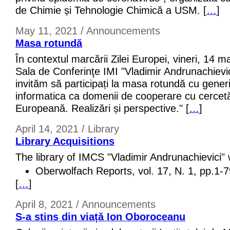
de Chimie și Tehnologie Chimică a USM. [
…
]
May 11, 2021 / Announcements
Masa rotundă
În contextul marcării Zilei Europei, vineri, 14 m
Sala de Conferinţe IMI "Vladimir Andrunachievic
invităm să participați la masa rotundă cu gener
informatica ca domenii de cooperare cu cercetă
Europeană. Realizări și perspective." [
…
]
April 14, 2021 / Library
Library Acquisitions
The library of IMCS "Vladimir Andrunachievici"
Oberwolfach Reports, vol. 17, N. 1, pp.1-
[
…
]
April 8, 2021 / Announcements
S-a stins din viață Ion Oboroceanu