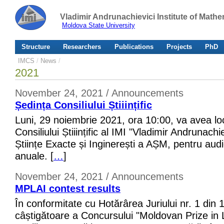
Vladimir Andrunachievici Institute of Mat
Moldova State University
Structure
Researchers
Publications
Projects
PhD
IMCS
/
News
/
2021
November 24, 2021 / Announcements
Ședința Consiliului Știiințific
Luni, 29 noiembrie 2021, ora 10:00, va avea l
Consiliului Știiințific al IMI "Vladimir Andrunachie
Științe Exacte și Inginerești a AȘM, pentru aud
anuale. [
…
]
November 24, 2021 / Announcements
MPLAI contest results
În conformitate cu Hotărârea Juriului nr. 1 din
câștigătoare a Concursului "Moldovan Prize in Lo