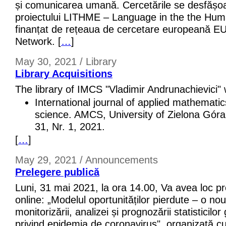
și comunicarea umană. Cercetările se desfășoa
proiectului LITHME – Language in the the Hu
finanțat de rețeaua de cercetare europeană E
Network. [
…
]
May 30, 2021 / Library
Library Acquisitions
The library of IMCS "Vladimir Andrunachievici"
International journal of applied mathemat
science. AMCS, University of Zielona Góra
31, Nr. 1, 2021.
[
…
]
May 29, 2021 / Announcements
Prelegere publică
Luni, 31 mai 2021, la ora 14.00, Va avea loc p
online: „Modelul oportunităților pierdute – o n
monitorizării, analizei și prognozării statisticil
privind epidemia de coronavirus", organizată cu 