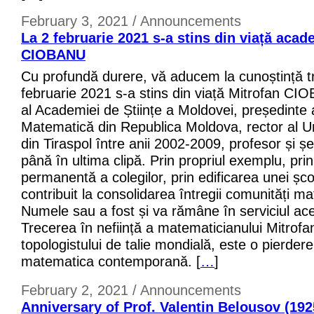
February 3, 2021 / Announcements
La 2 februarie 2021 s-a stins din viață acad
CIOBANU
Cu profundă durere, vă aducem la cunoștință tr
februarie 2021 s-a stins din viață Mitrofan CI
al Academiei de Științe a Moldovei, președinte a
Matematică din Republica Moldova, rector al Uni
din Tiraspol între anii 2002-2009, profesor și ș
până în ultima clipă. Prin propriul exemplu, pri
permanentă a colegilor, prin edificarea unei școli
contribuit la consolidarea întregii comunități m
Numele sau a fost și va rămâne în serviciul ace
Trecerea în neființă a matematicianului Mitrof
topologistului de talie mondială, este o pierder
matematica contemporană. [
…
]
February 2, 2021 / Announcements
Anniversary of Prof. Valentin Belousov (192