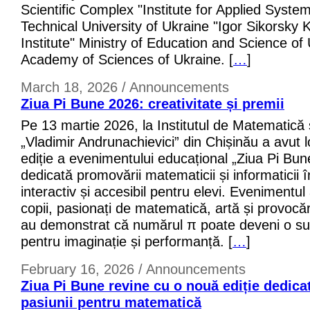
Scientific Complex "Institute for Applied System
Technical University of Ukraine "Igor Sikorsky 
Institute" Ministry of Education and Science of 
Academy of Sciences of Ukraine. [
…
]
March 18, 2026 / Announcements
Ziua Pi Bune 2026: creativitate și premii
Pe 13 martie 2026, la Institutul de Matematică 
„Vladimir Andrunachievici” din Chișinău a avut 
ediție a evenimentului educațional „Ziua Pi Bune
dedicată promovării matematicii și informaticii 
interactiv și accesibil pentru elevi. Evenimentul
copii, pasionați de matematică, artă și provocăr
au demonstrat că numărul π poate deveni o sur
pentru imaginație și performanță. [
…
]
February 16, 2026 / Announcements
Ziua Pi Bune revine cu o nouă ediție dedicată
pasiunii pentru matematică