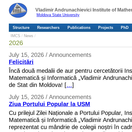
Vladimir Andrunachievici Institute of Mat
Moldova State University
Structure
Researchers
Publications
Projects
PhD
IMCS
/
News
/
2026
July 15, 2026 / Announcements
Felicitări
Încă două medalii de aur pentru cercetătorii Inst
Matematică și Informatică „Vladimir Andrunachiev
de Stat din Moldova! [
…
]
July 15, 2026 / Announcements
Ziua Portului Popular la USM
Cu prilejul Zilei Naționale a Portului Popular, Ins
Matematică și Informatică „Vladimir Andrunachie
reprezentat cu mândrie de colegii noștri în cadr