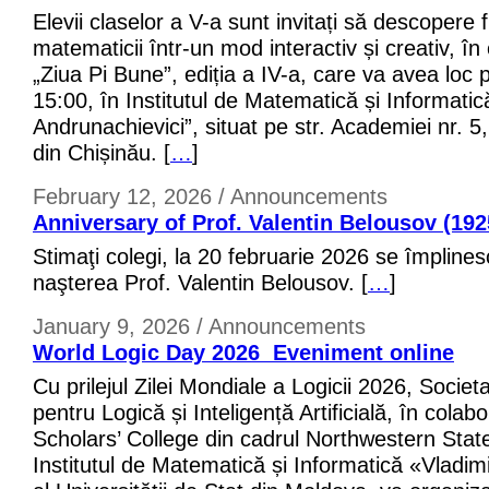
Elevii claselor a V-a sunt invitați să descopere
matematicii într-un mod interactiv și creativ, î
„Ziua Pi Bune”, ediția a IV-a, care va avea loc 
15:00, în Institutul de Matematică și Informatic
Andrunachievici”, situat pe str. Academiei nr. 5,
din Chișinău. [
…
]
February 12, 2026 / Announcements
Anniversary of Prof. Valentin Belousov (192
Stimaţi colegi, la 20 februarie 2026 se împlines
naşterea Prof. Valentin Belousov. [
…
]
January 9, 2026 / Announcements
World Logic Day 2026  Eveniment online
Cu prilejul Zilei Mondiale a Logicii 2026, Societ
pentru Logică și Inteligență Artificială, în cola
Scholars’ College din cadrul Northwestern State
Institutul de Matematică și Informatică «Vladim