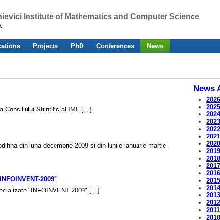
ievici Institute of Mathematics and Computer Science
y
cations
Projects
PhD
Conferences
News
News A
202
202
onsiliului Stiintific al IMI. [
…
]
202
202
202
202
202
 odihna din luna decembrie 2009 si din lunile ianuarie-martie
201
201
201
201
a "INFOINVENT-2009"
201
201
Specializate "INFOINVENT-2009" [
…
]
201
201
2011
201