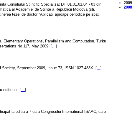
200
nta Consiliului Stiintific Specializat DH 01.01.01.04 - 03 din
200
rmatica al Academiei de Stiinte a Republicii Moldova (str.
nerea tezei de doctor "Aplicatii aproape periodice pe spatii
s. Elementary Operations, Parallelism and Computation. Turku
ertations No 117, May 2009. [
…
]
l Society, September 2009, Issue 73, ISSN 1027-488X. [
…
]
 editii noi. [
…
]
ticipat la editia a 7-ea a Congresului International ISAAC, care