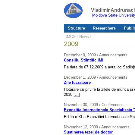
Vladimir Andrunach
Moldova State Universit
Structure
Researchers
Publi
IMCS
/
News
/
2009
December 9, 2009 / Announcements
Consiliu Stiintific IMI
Pe data de 07.12.2009 a avut loc Sedinþa C
December 1, 2009 / Announcements
Zile lucratoare
Hotarare cu privire la zilele de munca si
2010 [
…
]
November 30, 2009 / Conferences
Expozitia Internationala Specializat
Editia a XI-a Expozitiei Internationale 
November 12, 2009 / Announcements
Sustinerea tezei de doctor