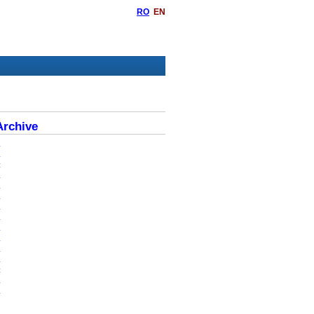
RO
EN
rchive
6
5
4
3
2
1
0
9
8
7
6
5
4
3
2
0