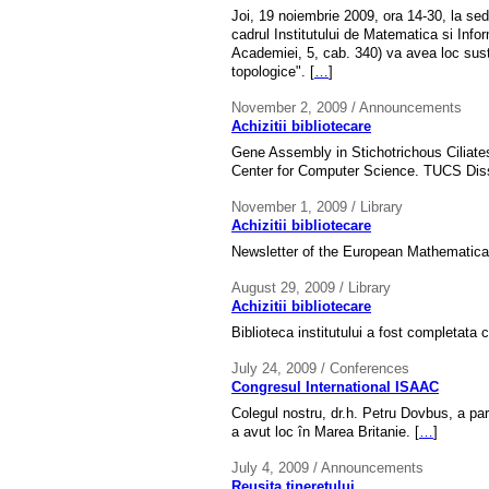
Joi, 19 noiembrie 2009, ora 14-30, la sedi
cadrul Institutului de Matematica si Info
Academiei, 5, cab. 340) va avea loc susti
topologice". [
…
]
November 2, 2009 / Announcements
Achizitii bibliotecare
Gene Assembly in Stichotrichous Ciliate
Center for Computer Science. TUCS Diss
November 1, 2009 / Library
Achizitii bibliotecare
Newsletter of the European Mathematica
August 29, 2009 / Library
Achizitii bibliotecare
Biblioteca institutului a fost completata cu
July 24, 2009 / Conferences
Congresul International ISAAC
Colegul nostru, dr.h. Petru Dovbus, a par
a avut loc în Marea Britanie. [
…
]
July 4, 2009 / Announcements
Reusita tineretului