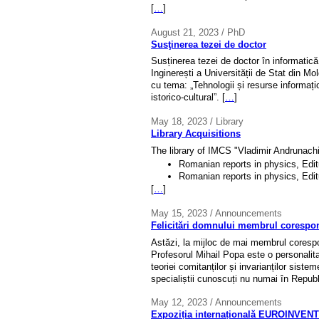
[
…
]
August 21, 2023 / PhD
Susţinerea tezei de doctor
Susținerea tezei de doctor în informatică
Inginerești a Universității de Stat din M
cu tema: „Tehnologii și resurse informațio
istorico-cultural”. [
…
]
May 18, 2023 / Library
Library Acquisitions
The library of IMCS "Vladimir Andrunachi
Romanian reports in physics, Edi
Romanian reports in physics, Edi
[
…
]
May 15, 2023 / Announcements
Felicitări domnului membrul corespo
Astăzi, la mijloc de mai membrul coresp
Profesorul Mihail Popa este o personalit
teoriei comitanților și invarianților siste
specialiștii cunoscuți nu numai în Republ
May 12, 2023 / Announcements
Expoziția internațională EUROINVENT