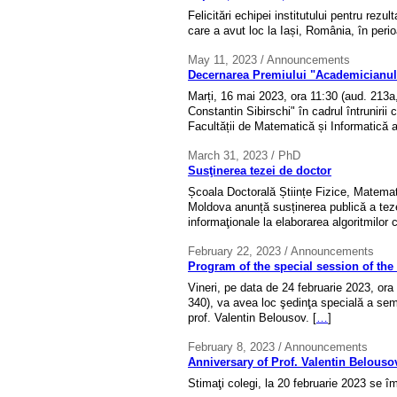
Felicitări echipei institutului pentru re
care a avut loc la Iași, România, în peri
May 11, 2023 / Announcements
Decernarea Premiului "Academicianul 
Marți, 16 mai 2023, ora 11:30 (aud. 213
Constantin Sibirschi" în cadrul întrunirii 
Facultății de Matematică și Informatică 
March 31, 2023 / PhD
Susţinerea tezei de doctor
Școala Doctorală Științe Fizice, Matematic
Moldova anunță susținerea publică a tezei
informaţionale la elaborarea algoritmilor cr
February 22, 2023 / Announcements
Program of the special session of the 
Vineri, pe data de 24 februarie 2023, ora
340), va avea loc şedinţa specială a semi
prof. Valentin Belousov. [
…
]
February 8, 2023 / Announcements
Anniversary of Prof. Valentin Belouso
Stimaţi colegi, la 20 februarie 2023 se î