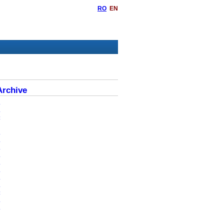
RO
EN
rchive
6
5
4
3
2
1
0
9
8
7
6
5
4
3
2
0