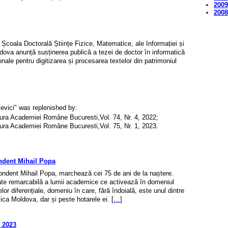
200
200
 Școala Doctorală Științe Fizice, Matematice, ale Informației și
oldova anunță susținerea publică a tezei de doctor în informatică
nale pentru digitizarea și procesarea textelor din patrimoniul
evici" was replenished by:
tura Academiei Române Bucuresti,Vol. 74, Nr. 4, 2022;
tura Academiei Române Bucuresti,Vol. 75, Nr. 1, 2023.
ndent Mihail Popa
ondent Mihail Popa, marchează cei 75 de ani de la naștere.
ate remarcabilă a lumii academice ce activează în domeniul
melor diferențiale, domeniu în care, fără îndoială, este unul dintre
ica Moldova, dar și peste hotarele ei. [
…
]
 2023