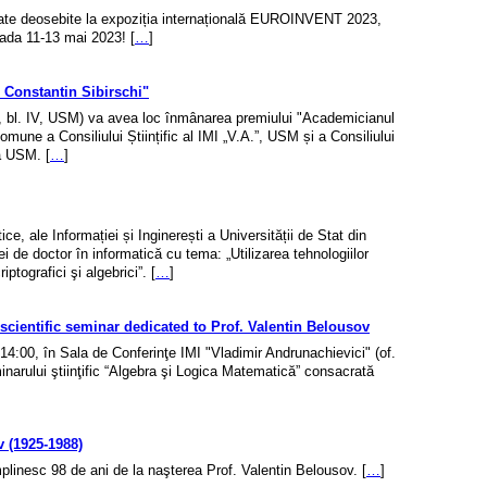
zultate deosebite la expoziția internațională EUROINVENT 2023,
oada 11-13 mai 2023! [
…
]
Constantin Sibirschi"
a, bl. IV, USM) va avea loc înmânarea premiului "Academicianul
comune a Consiliului Științific al IMI „V.A.”, USM și a Consiliului
a USM. [
…
]
e, ale Informației și Inginerești a Universității de Stat din
 de doctor în informatică cu tema: „Utilizarea tehnologiilor
iptografici şi algebrici”. [
…
]
scientific seminar dedicated to Prof. Valentin Belousov
 14:00, în Sala de Conferinţe IMI "Vladimir Andrunachievici" (of.
narului ştiinţific “Algebra şi Logica Matematică” consacrată
v (1925-1988)
mplinesc 98 de ani de la naşterea Prof. Valentin Belousov. [
…
]