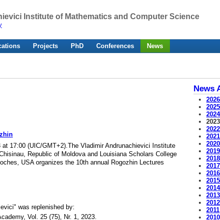
ievici Institute of Mathematics and Computer Science
y
cations
Projects
PhD
Conferences
News
News A
202
202
202
202
202
zhin
202
202
at 17:00 (UIC/GMT+2).The Vladimir Andrunachievici Institute
201
hisinau, Republic of Moldova and Louisiana Scholars College
201
itoches, USA organizes the 10th annual Rogozhin Lectures
201
201
201
201
201
201
evici" was replenished by:
2011
cademy, Vol. 25 (75), Nr. 1, 2023.
201