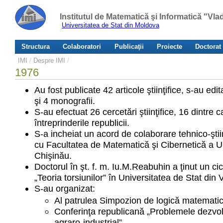
Institutul de Matematică şi Informatică "Vl
Universitatea de Stat din Moldova
Structura
Colaboratori
Publicaţii
Proiecte
Doctorat
IMI
/
Despre IMI
/
1976
Au fost publicate 42 articole ştiinţifice, s-au edi
şi 4 monografii.
S-au efectuat 26 cercetări ştiinţifice, 16 dintre 
întreprinderile republicii.
S-a incheiat un acord de colaborare tehnico-ştii
cu Facultatea de Matematică şi Cibernetică a Uni
Chişinău.
Doctorul în şt. f. m. Iu.M.Reabuhin a ţinut un cic
„Teoria torsiunilor” în Universitatea de Stat din 
S-au organizat:
Al patrulea Simpozion de logică matematică
Conferinţa republicană „Problemele dezvol
agraro-industrial”.