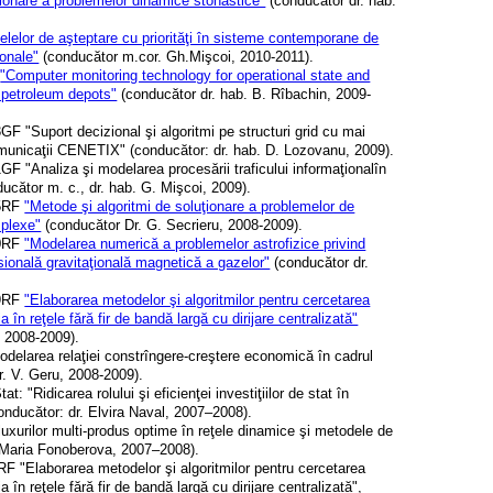
ţionare a problemelor dinamice stohastice"
(conducător dr. hab.
lelor de aşteptare cu priorităţi în sisteme contemporane de
ionale"
(conducător m.cor. Gh.Mişcoi, 2010-2011).
4
"Computer monitoring technology for operational state and
d petroleum depots"
(conducător dr. hab. B. Rîbachin, 2009-
3GF "Suport decizional şi algoritmi pe structuri grid cu mai
omunicaţii CENETIX" (conducător: dr. hab. D. Lozovanu, 2009).
1GF "Analiza şi modelarea procesării traficului informaţionalîn
nducător m. c., dr. hab. G. Mişcoi, 2009).
05RF
"Metode şi algoritmi de soluţionare a problemelor de
mplexe"
(conducător Dr. G. Secrieru, 2008-2009).
40RF
"Modelarea numerică a problemelor astrofizice privind
ională gravitaţională magnetică a gazelor"
(conducător dr.
09RF
"Elaborarea metodelor şi algoritmilor pentru cercetarea
 în reţele fără fir de bandă largă cu dirijare centralizată"
, 2008-2009).
odelarea relaţiei constrîngere-creştere economică în cadrul
dr. V. Geru, 2008-2009).
t: "Ridicarea rolului şi eficienţei investiţiilor de stat în
onducător: dr. Elvira Naval, 2007–2008).
fluxurilor multi-produs optime în reţele dinamice şi metodele de
r. Maria Fonoberova, 2007–2008).
RF "Elaborarea metodelor şi algoritmilor pentru cercetarea
 în reţele fără fir de bandă largă cu dirijare centralizată",