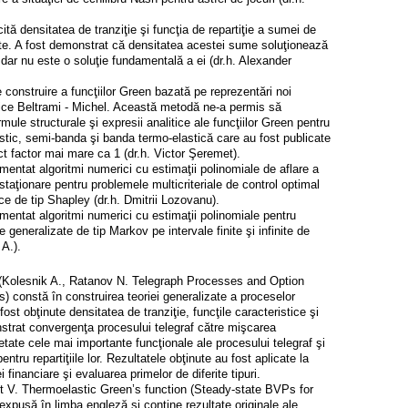
cită densitatea de tranziţie şi funcţia de repartiţie a sumei de
te. A fost demonstrat că densitatea acestei sume soluţionează
, dar nu este o soluţie fundamentală a ei (dr.h. Alexander
construire a funcţiilor Green bazată pe reprezentări noi
stice Beltrami - Michel. Această metodă ne-a permis să
mule structurale şi expresii analitice ale funcţiilor Green pentru
stic, semi-banda şi banda termo-elastică care au fost publicate
ct factor mai mare ca 1 (dr.h. Victor Şeremet).
umentat algoritmi numerici cu estimaţii polinomiale de aflare a
estaţionare pentru problemele multicriteriale de control optimal
ice de tip Shapley (dr.h. Dmitrii Lozovanu).
umentat algoritmi numerici cu estimaţii polinomiale pentru
generalizate de tip Markov pe intervale finite şi infinite de
 A.).
i (Kolesnik A., Ratanov N. Telegraph Processes and Option
cs) constă în construirea teoriei generalizate a proceselor
fost obţinute densitatea de tranziţie, funcţile caracteristice şi
trat convergenţa procesului telegraf către mişcarea
ate cele mai importante funcţionale ale procesului telegraf şi
entru repartiţiile lor. Rezultatele obţinute au fost aplicate la
financiare şi evaluarea primelor de diferite tipuri.
t V. Thermoelastic Green’s function (Steady-state BVPs for
xpusă în limba engleză şi conţine rezultate originale ale