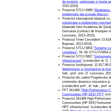
de evoluţie, optimizare şi teoria aş
2015-2019).
Proiectul STCU 5988
"Modelarea s
problemelor decizionale Marcov"
,
Proiectul internaţional bilateral
soluţionare a problemelor stochas
bilaterală între Academia de Ştiinţ
Germania (contract de finanţare nr
Lozovanu, 2013–2015).
Proiectul Tineri Cercetători 13.8
Bejenari, 2013-2014).
Proiectul STCU 5854
"Sisteme cu 
complexe"
, Nr. 06 STCU.F/5854 (
Proiectul STCU 5807
"Instrumenta
infrastructure"
(conducător dr. G. 
Proiectul Instituţional. 11.817.08
deterministe şi stochastice la mo
hab., prof. univ. D. Lozovanu, 201
Proiectul din cadrul Programului 
sistemelor dinamice stocastice şi
(conducător prof., dr. hab., prof.
FP7 261499
"High-Performance Co
Communities (HP-SEE) FP7"
(con
Proiectul 261499 High-Performanc
Communities (HP-SEE)"Instrumental
HPC infrastructure" (conducător d