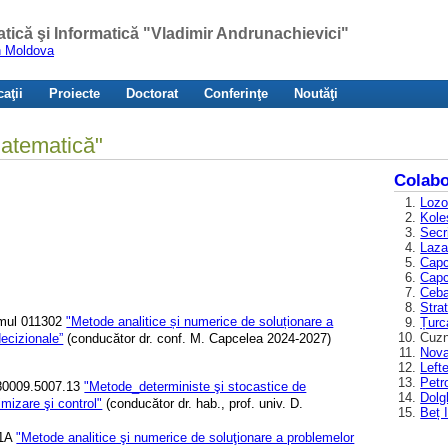
atică şi Informatică "Vladimir Andrunachievici"
in Moldova
aţii
Proiecte
Doctorat
Conferinţe
Noutăţi
Matematică"
Colabo
Lozo
Kole
Secr
Laza
Capc
Capc
Ceba
Stra
ramul 011302
"Metode analitice și numerice de soluționare a
Țurc
Cuzn
ecizionale”
(conducător dr. conf. M. Capcelea 2024-2027)
Nova
Left
Petr
.80009.5007.13
"Metode_deterministe şi stocastice de
Dolg
imizare şi control"
(conducător dr. hab., prof. univ. D.
Beț 
01A
"Metode analitice şi numerice de soluţionare a problemelor