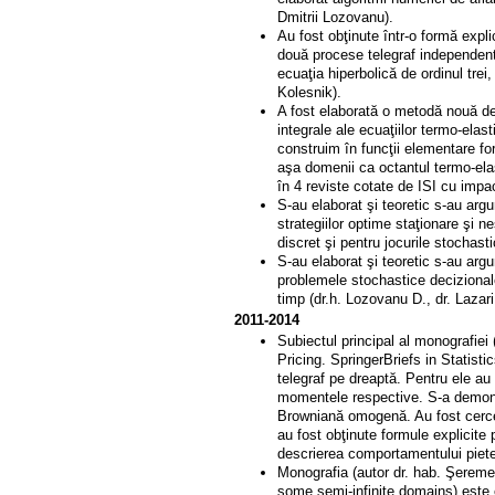
Dmitrii Lozovanu).
Au fost obţinute într-o formă expli
două procese telegraf independen
ecuaţia hiperbolică de ordinul trei
Kolesnik).
A fost elaborată o metodă nouă de 
integrale ale ecuaţiilor termo-ela
construim în funcţii elementare for
aşa domenii ca octantul termo-ela
în 4 reviste cotate de ISI cu impa
S-au elaborat şi teoretic s-au arg
strategiilor optime staţionare şi n
discret şi pentru jocurile stochast
S-au elaborat şi teoretic s-au arg
problemele stochastice decizionale 
timp (dr.h. Lozovanu D., dr. Lazari
2011-2014
Subiectul principal al monografie
Pricing. SpringerBriefs in Statisti
telegraf pe dreaptă. Pentru ele au 
momentele respective. S-a demons
Browniană omogenă. Au fost cercet
au fost obţinute formule explicite p
descrierea comportamentului pietei 
Monografia (autor dr. hab. Şereme
some semi-infinite domains) este e