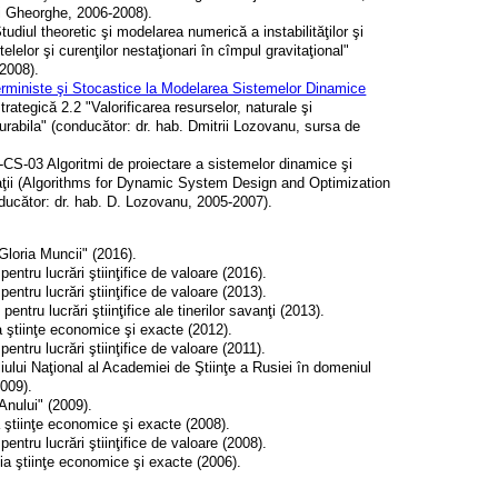
oi Gheorghe, 2006-2008).
udiul theoretic şi modelarea numerică a instabilităţilor şi
elelor şi curenţilor nestaţionari în cîmpul gravitaţional"
-2008).
rministe şi Stocastice la Modelarea Sistemelor Dinamice
rategică 2.2 "Valorificarea resurselor, naturale şi
urabila" (conducător: dr. hab. Dmitrii Lozovanu, sursa de
03 Algoritmi de proiectare a sistemelor dinamice şi
aţii (Algorithms for Dynamic System Design and Optimization
ucător: dr. hab. D. Lozovanu, 2005-2007).
Gloria Muncii" (2016).
ntru lucrări ştiinţifice de valoare (2016).
ntru lucrări ştiinţifice de valoare (2013).
ntru lucrări ştiinţifice ale tinerilor savanţi (2013).
 ştiinţe economice şi exacte (2012).
ntru lucrări ştiinţifice de valoare (2011).
ului Naţional al Academiei de Ştiinţe a Rusiei în domeniul
2009).
nului" (2009).
ştiinţe economice şi exacte (2008).
ntru lucrări ştiinţifice de valoare (2008).
a ştiinţe economice şi exacte (2006).