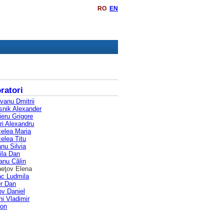
RO
EN
ratori
vanu Dmitrii
snik Alexander
ieru Grigore
ri Alexandru
elea Maria
elea Titu
nu Silvia
tila Dan
anu Călin
eţov Elena
c Ludmila
er Dan
ov Daniel
hi Vladimir
Ion