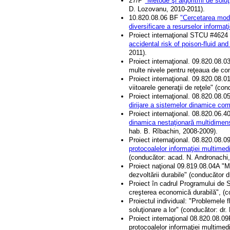
27/P
"Metode şi algoritmi de solu
D. Lozovanu, 2010-2011).
10.820.08.06 BF
"Cercetarea mode
diversificare a resurselor informaţ
Proiect internaţional STCU #462
accidental risk of poison-fluid an
2011).
Proiect internaţional. 09.820.08.0
multe nivele pentru reţeaua de c
Proiect internaţional. 09.820.08.0
viitoarele generaţii de reţele" (co
Proiect internaţional. 08.820.08.
dirijare a sistemelor dinamice co
Proiect internaţional. 08.820.06.
dinamica nestaţionară multidimens
hab. B. Rîbachin, 2008-2009).
Proiect internaţional. 08.820.08.
protocoalelor informaţiei multimedia
(conducător: acad. N. Andronachi
Proiect naţional 09.819.08.04A "M
dezvoltării durabile" (conducător 
Proiect în cadrul Programului de Sta
creşterea economică durabilă", (c
Proiectul individual: "Problemele 
soluţionare a lor" (conducător: d
Proiect internaţional 08.820.08.09
protocoalelor informaţiei multimedia