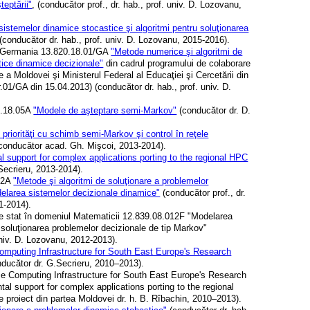
teptării"
, (conducător prof., dr. hab., prof. univ. D. Lozovanu,
istemelor dinamice stocastice şi algoritmi pentru soluţionarea
 (conducător dr. hab., prof. univ. D. Lozovanu, 2015-2016).
 cu Germania 13.820.18.01/GA
"Metode numerice şi algoritmi de
tice dinamice decizionale"
din cadrul programului de colaborare
e a Moldovei şi Ministerul Federal al Educaţiei şi Cercetării din
.01/GA din 15.04.2013) (conducător dr. hab., prof. univ. D.
19.18.05A
"Modele de aşteptare semi-Markov"
(conducător dr. D.
priorităţi cu schimb semi-Markov şi control în reţele
conducător acad. Gh. Mişcoi, 2013-2014).
l support for complex applications porting to the regional HPC
Secrieru, 2013-2014).
.02A
"Metode şi algoritmi de soluţionare a problemelor
delarea sistemelor decizionale dinamice"
(conducător prof., dr.
1-2014).
de stat în domeniul Matematicii 12.839.08.012F "Modelarea
 soluţionarea problemelor decizionale de tip Markov"
 univ. D. Lozovanu, 2012-2013).
mputing Infrastructure for South East Europe's Research
ducător dr. G.Secrieru, 2010–2013).
e Computing Infrastructure for South East Europe's Research
 support for complex applications porting to the regional
e proiect din partea Moldovei dr. h. B. Rîbachin, 2010–2013).