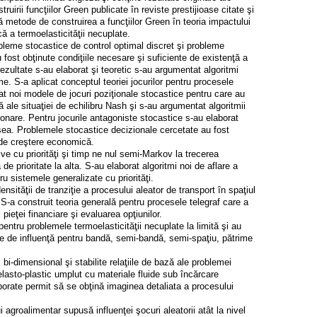
ruirii funcţiilor Green publicate în reviste prestijioase citate şi
 metode de construirea a funcţiilor Green în teoria impactului
că a termoelasticităţii necuplate.
bleme stocastice de control optimal discret şi probleme
fost obţinute condiţiile necesare şi suficiente de existenţă a
rezultate s-au elaborat şi teoretic s-au argumentat algoritmi
ime. S-a aplicat conceptul teoriei jocurilor pentru procesele
t noi modele de jocuri poziţionale stocastice pentru care au
ţă ale situaţiei de echilibru Nash şi s-au argumentat algoritmii
ţionare. Pentru jocurile antagoniste stocastice s-au elaborat
 şea. Problemele stocastice decizionale cercetate au fost
r de creştere economică.
e cu priorităţi şi timp ne nul semi-Markov la trecerea
de prioritate la alta. S-au elaborat algoritmi noi de aflare a
tru sistemele generalizate cu priorităţi.
sităţii de tranziţie a procesului aleator de transport în spaţiul
-a construit teoria generală pentru procesele telegraf care a
 pieţei financiare şi evaluarea opţiunilor.
pentru problemele termoelasticităţii necuplate la limită şi au
ice de influenţă pentru bandă, semi-bandă, semi-spaţiu, pătrime
bi-dimensional şi stabilite relaţiile de bază ale problemei
l elasto-plastic umplut cu materiale fluide sub încărcare
orate permit să se obţină imaginea detaliata a procesului
i agroalimentar supusă influenţei şocuri aleatorii atât la nivel