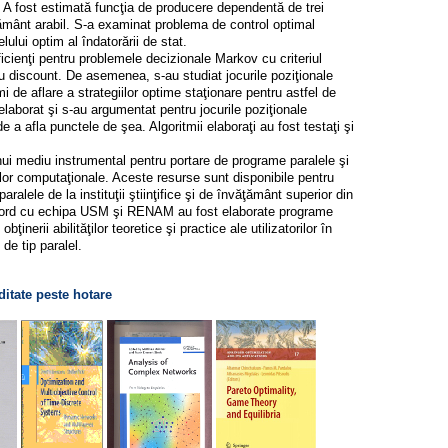
r. A fost estimată funcţia de producere dependentă de trei
pământ arabil. S-a examinat problema de control optimal
lului optim al îndatorării de stat.
ficienţi pentru problemele decizionale Markov cu criteriul
cu discount. De asemenea, s-au studiat jocurile poziţionale
mi de aflare a strategiilor optime staţionare pentru astfel de
u elaborat şi s-au argumentat pentru jocurile poziţionale
 a afla punctele de şea. Algoritmii elaboraţi au fost testaţi şi
 unui mediu instrumental pentru portare de programe paralele şi
lor computaţionale. Aceste resurse sunt disponibile pentru
i paralele de la instituţii ştiinţifice şi de învăţământ superior din
ord cu echipa USM şi RENAM au fost elaborate programe
bţinerii abilităţilor teoretice şi practice ale utilizatorilor în
 de tip paralel.
ditate peste hotare