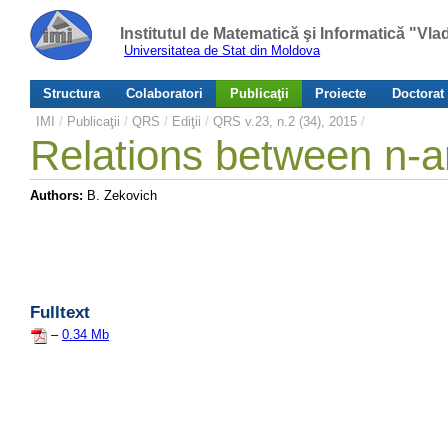
Institutul de Matematică şi Informatică "Vl
Universitatea de Stat din Moldova
Structura
Colaboratori
Publicaţii
Proiecte
Doctorat
IMI
/
Publicaţii
/
QRS
/
Ediţii
/
QRS v.23, n.2 (34), 2015
/
Relations between n-a
Authors:
B. Zekovich
Fulltext
–
0.34 Mb