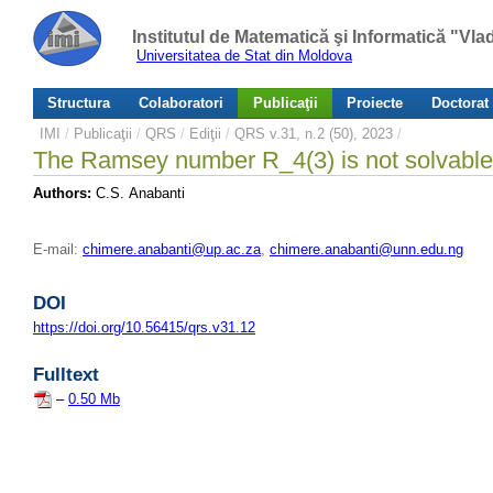
Institutul de Matematică şi Informatică "Vl
Universitatea de Stat din Moldova
Structura
Colaboratori
Publicaţii
Proiecte
Doctorat
IMI
/
Publicaţii
/
QRS
/
Ediţii
/
QRS v.31, n.2 (50), 2023
/
The Ramsey number R_4(3) is not solvable 
Authors:
C.S. Anabanti
E-mail:
chimere.anabanti@up.ac.za
,
chimere.anabanti@unn.edu.ng
DOI
https://doi.org/10.56415/qrs.v31.12
Fulltext
–
0.50 Mb