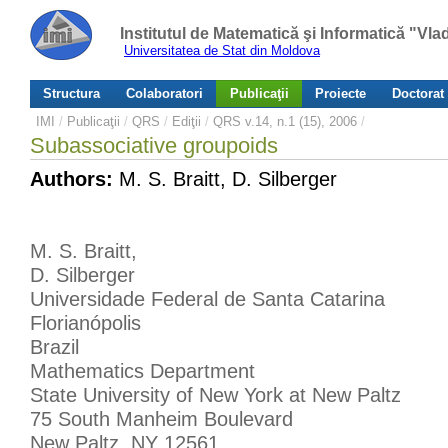
Institutul de Matematică şi Informatică "Vl
Universitatea de Stat din Moldova
Structura
Colaboratori
Publicaţii
Proiecte
Doctorat
IMI
/
Publicaţii
/
QRS
/
Ediţii
/
QRS v.14, n.1 (15), 2006
/
Subassociative groupoids
Authors:
M. S. Braitt, D. Silberger
M. S. Braitt,
D. Silberger
Universidade Federal de Santa Catarina
Florianópolis
Brazil
Mathematics Department
State University of New York at New Paltz
75 South Manheim Boulevard
New Paltz, NY 12561